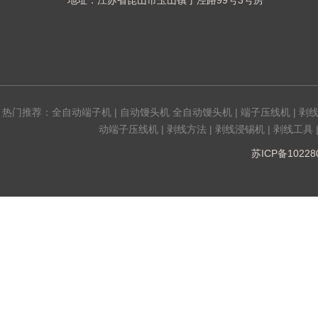
地址：江苏省昆山市玉山镇丁泾路99号3号房
热门推荐：
全自动端子机
|
自动馒头机 全自动馒头机
|
端子压线机
|
剥
动端子压线机
|
剥线方法
|
剥线浸锡机
|
剥线工具
苏ICP备1022808