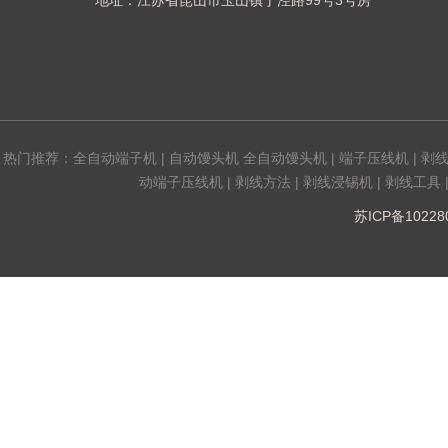
地址：江苏省昆山市玉山镇丁泾路99号3号房
热门推荐：
全自动端子机
|
自动馒头机 全自动馒头机
|
端子压线机
|
剥
动端子压线机
|
剥线方法
|
剥线浸锡机
|
剥线工具
苏ICP备1022808