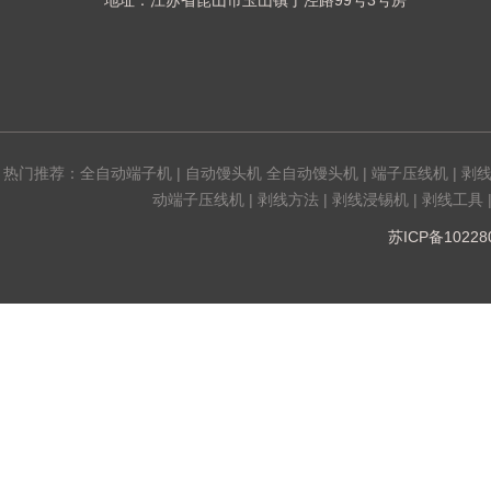
地址：江苏省昆山市玉山镇丁泾路99号3号房
热门推荐：
全自动端子机
|
自动馒头机 全自动馒头机
|
端子压线机
|
剥
动端子压线机
|
剥线方法
|
剥线浸锡机
|
剥线工具
苏ICP备1022808