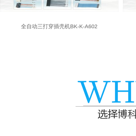
全自动双打单插胶壳机BK-K-A601