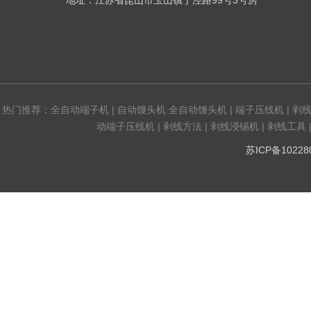
地址：江苏省昆山市玉山镇丁泾路99号3号房
热门推荐：
全自动端子机
|
自动馒头机 全自动馒头机
|
端子压线机
|
剥
动端子压线机
|
剥线方法
|
剥线浸锡机
|
剥线工具
苏ICP备1022808