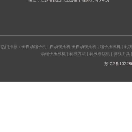
地址：江苏省昆山市玉山镇丁泾路99号3号房
热门推荐：
全自动端子机
|
自动馒头机 全自动馒头机
|
端子压线机
|
剥
动端子压线机
|
剥线方法
|
剥线浸锡机
|
剥线工具
苏ICP备1022808