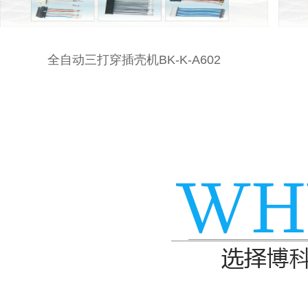
全自动双打单插胶壳机BK-K-A601