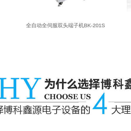
子机BK-201S
全自动组合线束插壳机BK-