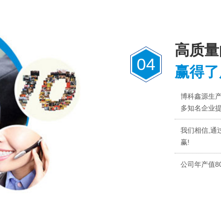
高质量
04
赢得了
博科鑫源生
多知名企业
我们相信,通
赢!
公司年产值8