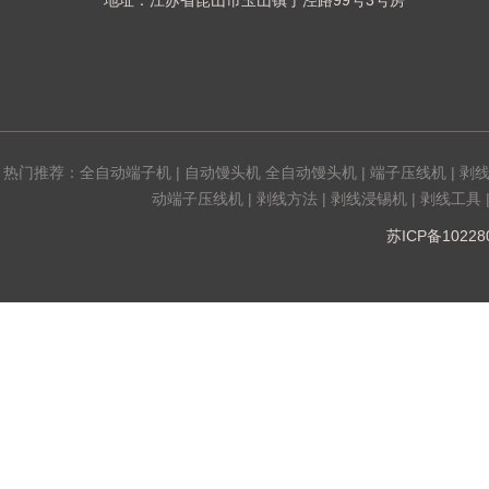
地址：江苏省昆山市玉山镇丁泾路99号3号房
热门推荐：
全自动端子机
|
自动馒头机 全自动馒头机
|
端子压线机
|
剥
动端子压线机
|
剥线方法
|
剥线浸锡机
|
剥线工具
苏ICP备1022808