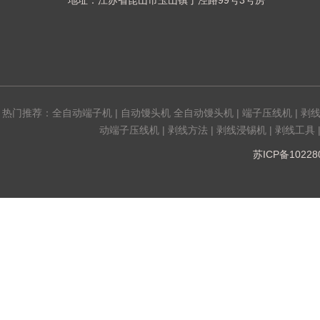
地址：江苏省昆山市玉山镇丁泾路99号3号房
热门推荐：
全自动端子机
|
自动馒头机 全自动馒头机
|
端子压线机
|
剥
动端子压线机
|
剥线方法
|
剥线浸锡机
|
剥线工具
苏ICP备1022808