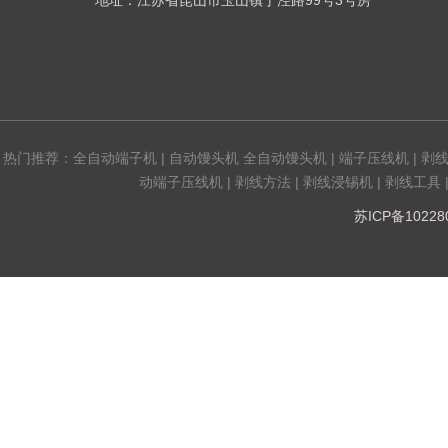
地址：江苏省昆山市玉山镇丁泾路99号3号房
热门推荐：
全自动端子机
|
自动馒头机 全自动馒头机
|
端子压线机
|
剥
动端子压线机
|
剥线方法
|
剥线浸锡机
|
剥线工具
苏ICP备1022808