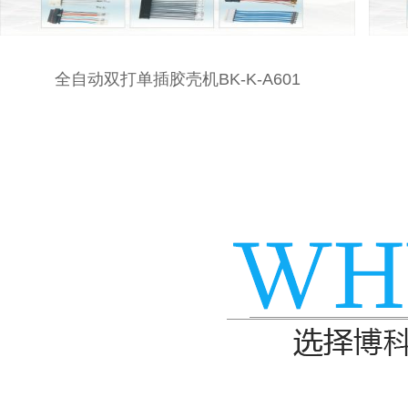
全自动双线合压单端插胶壳BK-J-C606