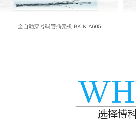
全自动三打穿插壳机BK-K-A602