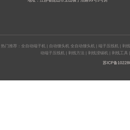
地址：江苏省昆山市玉山镇丁泾路99号3号房
热门推荐：
全自动端子机
|
自动馒头机 全自动馒头机
|
端子压线机
|
剥
动端子压线机
|
剥线方法
|
剥线浸锡机
|
剥线工具
苏ICP备1022808