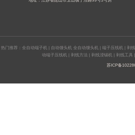
地址：江苏省昆山市玉山镇丁泾路99号3号房
热门推荐：
全自动端子机
|
自动馒头机 全自动馒头机
|
端子压线机
|
剥
动端子压线机
|
剥线方法
|
剥线浸锡机
|
剥线工具
苏ICP备1022808