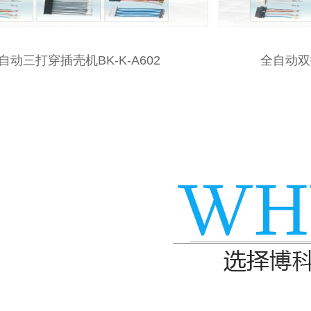
全自动双打单插胶壳机BK-K-A601