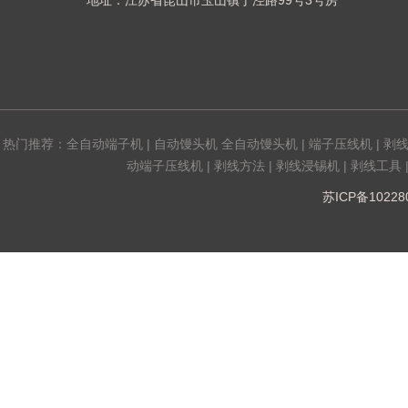
地址：江苏省昆山市玉山镇丁泾路99号3号房
热门推荐：
全自动端子机
|
自动馒头机 全自动馒头机
|
端子压线机
|
剥
动端子压线机
|
剥线方法
|
剥线浸锡机
|
剥线工具
苏ICP备1022808