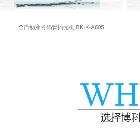
全自动三打穿插壳机BK-K-A602