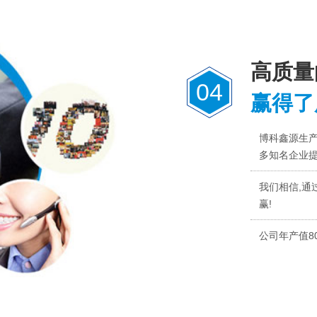
高质量
04
赢得了
博科鑫源生
多知名企业
我们相信,通
赢!
公司年产值8