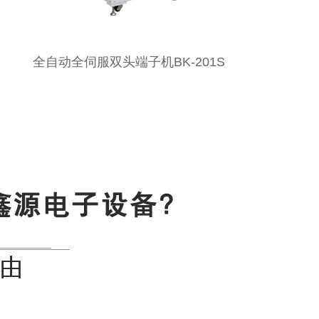
端子机BK-201S
全自动组合线束插壳机B