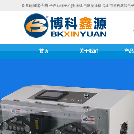
端子机
欢迎访问
|全自动端子机|剥线机|电脑剥线机|昆山市博科鑫源电
首页
关于我们
产品