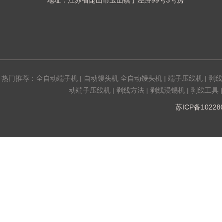
地址：江苏省昆山市玉山镇丁泾路99号3号房
热门推荐：
全自动端子机
|
自动馒头机 全自动馒头机
|
端子压线机
|
剥
动端子压线机
|
剥线方法
|
剥线浸锡机
|
剥线工具
苏ICP备1022808