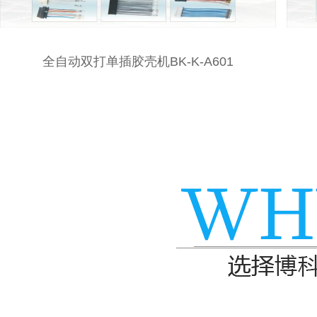
全自动双线合压单端插胶壳BK-J-C606