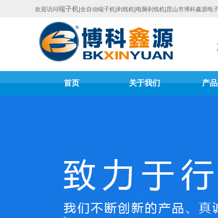
端子机
欢迎访问
|全自动端子机|剥线机|电脑剥线机|昆山市博科鑫源电
首页
关于我们
产品