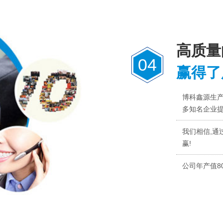
高质量
04
赢得了
博科鑫源生
多知名企业
我们相信,通
赢!
公司年产值8