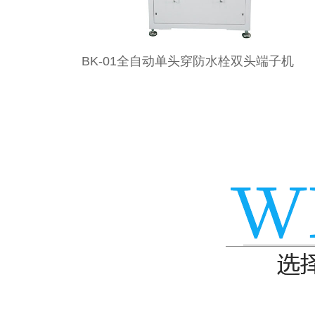
机
BK-01D全自动五线双头端子机