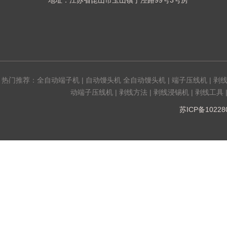
地址：江苏省昆山市玉山镇丁泾路99号3号房
热门推荐：
全自动端子机
|
自动馒头机 全自动馒头机
|
端子压线机
|
剥
动端子压线机
|
剥线方法
|
剥线浸锡机
|
剥线工具
苏ICP备1022808