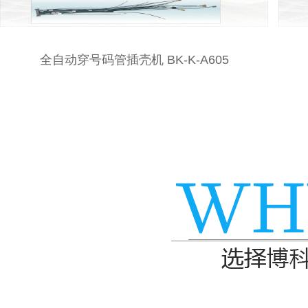
全自动三打穿插壳机BK-K-A602