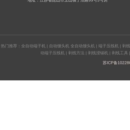
地址：江苏省昆山市玉山镇丁泾路99号3号房
热门推荐：
全自动端子机
|
自动馒头机 全自动馒头机
|
端子压线机
|
剥
动端子压线机
|
剥线方法
|
剥线浸锡机
|
剥线工具
苏ICP备1022808